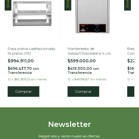
Pasa platos calefaccionado
Mantenedor de
Base 
16 platos (113)
Salsas/Chocolatera 4 Lts
Convec
(1027)
$994.911,00
$599.000,00
$229
$696.437,70
$419.300,00
$160.
con
con
Transferencia
Transferencia
Transf
12
x
$82.909,25
sin interés
12
x
$49.916,67
sin interés
12
x
$19
C
Newsletter
Registrate y recibí nuestras ofertas.