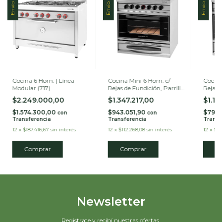
Envío gratis
Envío gratis
Envío gratis
Cocina 6 Horn. | Línea
Cocina Mini 6 Horn. c/
Cocina
Modular (717)
Rejas de Fundición, Parrilla
Rejas 
sin Humo y Puerta de
Puerta
$2.249.000,00
$1.347.217,00
$1.13
Vidrio (517VP)
$1.574.300,00
$943.051,90
$792.
con
con
Transferencia
Transferencia
Transf
12
x
$187.416,67
sin interés
12
x
$112.268,08
sin interés
12
x
$94
Comprar
Comprar
C
Newsletter
Registrate y recibí nuestras ofertas.