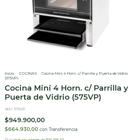
Inicio
.
COCINAS
.
Cocina Mini 4 Horn. c/ Parrilla y Puerta de Vidrio
(575VP)
Cocina Mini 4 Horn. c/ Parrilla y
Puerta de Vidrio (575VP)
SKU:
575VP
$949.900,00
$664.930,00
con
Transferencia
12
cuotas sin interés de
$79.158,33